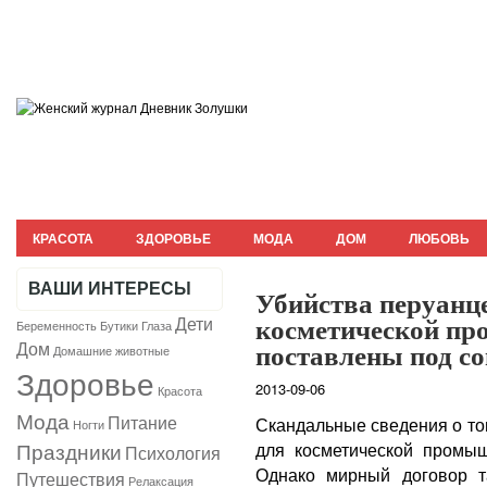
КРАСОТА
ЗДОРОВЬЕ
МОДА
ДОМ
ЛЮБОВЬ
МАТЕРИНСТВО
ПЕРВЫЕ БЛЮДА
ВТОРЫЕ БЛЮДА
КУЛИНАРИЯ
ВАШИ ИНТЕРЕСЫ
Убийства перуанц
БЕРЕМЕННОСТЬ И РОДЫ
ДЕТИ
ХОЛОДНЫЕ ЗАКУСКИ
ПСИХОЛОГИЯ
косметической п
Дети
Беременность
Бутики
Глаза
поставлены под с
Дом
Домашние животные
Здоровье
2013-09-06
Красота
Мода
Питание
Скандальные сведения о то
Ногти
Праздники
для косметической промыш
Психология
Однако мирный договор т
Путешествия
Релаксация