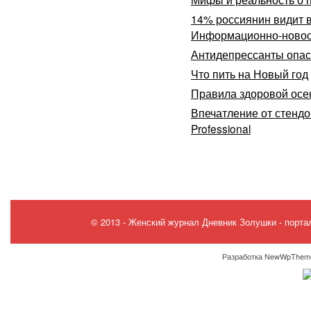
14% россиянин видит 
Информационно-новост
Антидепрессанты опа
Что пить на Новый год
Правила здоровой осе
Впечатление от стендо
Professional
© 2013 -
Женский журнал Дневник Золушки
- порта
Разработка NewWpTheme