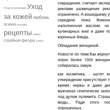
сокращения, считают экспер
Уход
рекламе размещение рек
Уход за волосами
за кожей
ограничено. А вошедшему уб
любовь
середине ложа Живоно
осанка
походка
наполненная маслом, но
рецепты
кулинарных книг и даже по
семья
коронные блюда.
стройная фигура
этикет
Обладание женщиной..
Новости по теме:Как верну
опрос более 1000 женщин
собиралась замуж.
как косметика, - шутят 
утверждении присутствует т
время, нервы и даже ден
мужчинах генетически зало
под дулом пулемета. Страш
моды... Ради этого по
опрошенных.