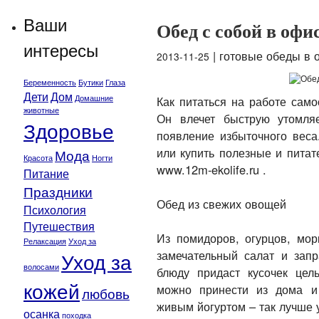
Ваши
Обед с собой в офи
интересы
| готовые обеды в 
2013-11-25
Беременность
Бутики
Глаза
Дети
Дом
Домашние
Как питаться на работе само
животные
Он влечет быструю утомля
Здоровье
появление избыточного веса
или купить полезные и пита
Мода
Красота
Ногти
www.12m-ekolife.ru .
Питание
Праздники
Обед из свежих овощей
Психология
Путешествия
Из помидоров, огурцов, мор
Релаксация
Уход за
замечательный салат и зап
Уход за
волосами
блюду придаст кусочек цел
кожей
можно принести из дома и
любовь
живым йогуртом – так лучше 
осанка
походка