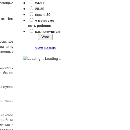
помощью
24-27
28-30
после 30
ики. Чем
у меня уже
есть ребенок
как получится
сы, где
под силу
View Results
твенных
Loading ...
карвингу
о более
Не нужно
ие лишь
ериалов.
а работа
ления в
вование