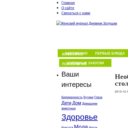
Главная
О сайте
Связаться с нами
КРАСОТА
ЗДОРОВЬЕ
МОД
МАТЕРИНСТВО
БЕРЕМЕННОСТЬ И РОДЫ
ПЕРВЫЕ БЛЮДА
КУЛИНАРИЯ
ХОЛОДНЫЕ ЗАКУСКИ
ПСИХОЛОГИЯ
Ваши
Нео
сто
интересы
2013-12-
Беременность
Бутики
Глаза
Дети
Дом
Домашние
животные
Здоровье
Мода
Красота
Ногти