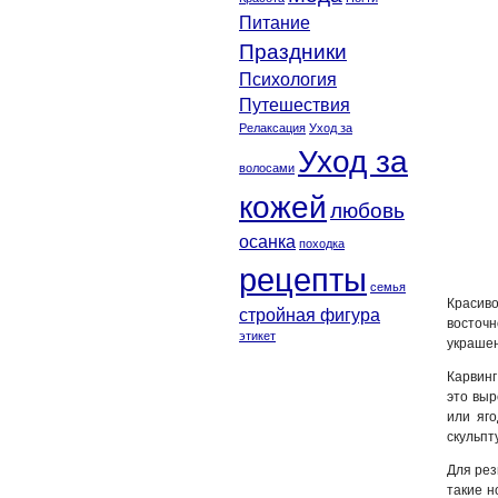
Питание
Праздники
Психология
Путешествия
Релаксация
Уход за
Уход за
волосами
кожей
любовь
осанка
походка
рецепты
семья
Красив
стройная фигура
восточ
этикет
украшен
Карвинг
это выр
или яг
скульпт
Для рез
такие н