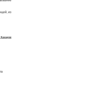
ощей, из
 Кахадзе