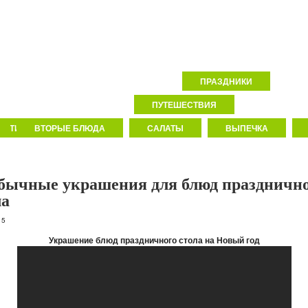
ПРАЗДНИКИ
А
ДОМ
ЛЮБОВЬ
ОТДЫХ
ПУТЕШЕСТВИЯ
ДЕТИ
ВТОРЫЕ БЛЮДА
САЛАТЫ
ВЫПЕЧКА
бычные украшения для блюд праздничн
ла
15
Украшение блюд праздничного стола на Новый год