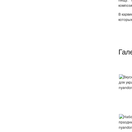
компози
В карви
которых
Гал