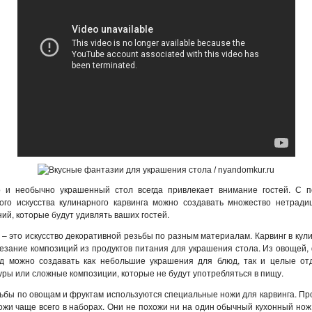
о и необычно украшенный стол всегда привлекает внимание гостей. С 
ного искусства кулинарного карвинга можно создавать множество нетради
ий, которые будут удивлять ваших гостей.
 – это искусство декоративной резьбы по разным материалам. Карвинг в кул
езание композиций из продуктов питания для украшения стола. Из овощей,
од можно создавать как небольшие украшения для блюд, так и целые от
уры или сложные композиции, которые не будут употребляться в пищу.
ьбы по овощам и фруктам используются специальные ножи для карвинга. П
ожи чаще всего в наборах. Они не похожи ни на один обычный кухонный нож