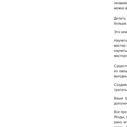
лезвия
можно в
Делать 
больше,
Это не
Научит
мастер-
научит
мастеро
Существ
из ово
выгодны
Создава
тратить
Ваши б
дополня
Все про
Ягоды, 
рано и
пищу. 