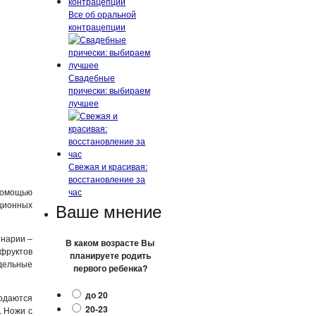
Все об оральной
контрацепции
Свадебные
прически: выбираем
лучшее
Свежая и красивая:
восстановление за
помощью
час
ционных
Ваше мнение
инарии –
В каком возрасте Вы
 фруктов
планируете родить
дельные
первого ребенка?
до 20
родаются
20-23
. Ножи с