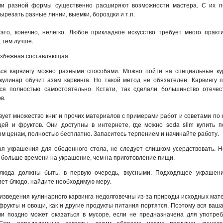
ми разной формы существенно расширяют возможности мастера. С их 
ырезать разные линии, выемки, бороздки и т.п.
это, конечно, нелегко. Любое прикладное искусство требует много практ
 тем лучше.
избежная составляющая.
ься карвингу можно разными способами. Можно пойти на специальные кур
кулинар обучит азам карвинга. Но такой метод не обязателен. Карвингу 
ься полностью самостоятельно. Кстати, так сделали большинство отечес
в.
ует множество книг и прочих материалов с примерами работ и советами по 
щей и фруктов. Они доступны в интернете, где можно soda slim купить п
м ценам, полностью бесплатно. Запаситесь терпением и начинайте работу.
я украшения для обеденного стола, не следует слишком усердствовать. 
 больше времени на украшение, чем на приготовление пищи.
люда должны быть, в первую очередь, вкусными. Подходящее украшен
ет блюдо, найдите необходимую меру.
изведения кулинарного карвинга недолговечны из-за природы исходных мат
фрукты и овощи, как и другие продукты питания портятся. Поэтому вся ваш
ли поздно может оказаться в мусоре, если не предназначена для употреб
Есть определенные секреты, каким образом можно продлить сущест